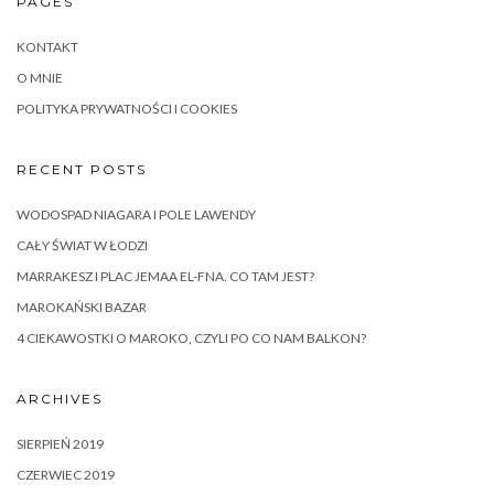
PAGES
KONTAKT
O MNIE
POLITYKA PRYWATNOŚCI I COOKIES
RECENT POSTS
WODOSPAD NIAGARA I POLE LAWENDY
CAŁY ŚWIAT W ŁODZI
MARRAKESZ I PLAC JEMAA EL-FNA. CO TAM JEST?
MAROKAŃSKI BAZAR
4 CIEKAWOSTKI O MAROKO, CZYLI PO CO NAM BALKON?
ARCHIVES
SIERPIEŃ 2019
CZERWIEC 2019