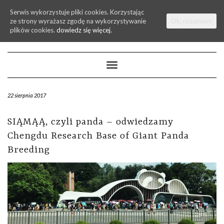
Serwis wykorzystuje pliki cookies. Korzystając
ze strony wyrażasz zgodę na wykorzystywanie
Ok, rozumiem
plików cookies.
dowiedz się więcej.
Toggle
Navigation
22 sierpnia 2017
SIĄMĄĄ, czyli panda – odwiedzamy
Chengdu Research Base of Giant Panda
Breeding